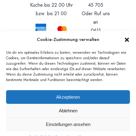
45 705
Küche bis 22.00 Uhr
Oder Ruf uns
bzw. bis 21.00
an
0611
88020158
Cookie-Zustimmung verwalten
Um dir ein optimales Erlebnis zu bieten, verwenden wir Technologien wie
Cookies, um Geräteinformationen zu speichern und/oder darauf
zuzugreifen. Wenn du diesen Technologien zustimmst, können wir Daten
wie das Surfverhalten oder eindeutige IDs auf dieser Website verarbeiten.
Wenn du deine Zustimmung nicht erteilst oder zurückziehst, können
bestimmte Merkmale und Funktionen beeinträchtigt werden.
Akzeptieren
Home
Über uns
Blog
Datenschutzerklärung
Impressum
Ablehnen
Reservieren
Speisekarte
Gutscheine
Einstellungen ansehen